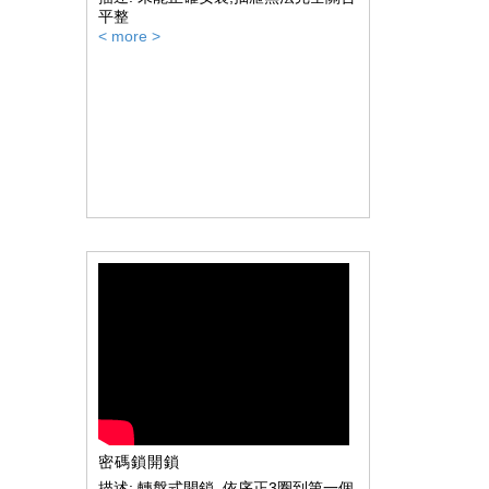
平整
< more >
密碼鎖開鎖
描述: 轉盤式開鎖_依序正3圈到第一個