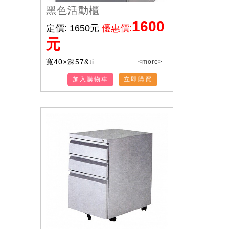
黑色活動櫃
1600
定價:
1650
元
優惠價:
元
寬40×深57&ti...
<more>
加入購物車
立即購買