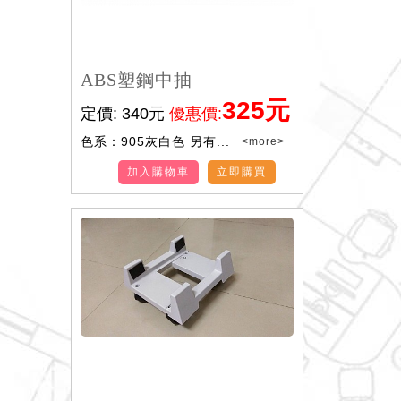
ABS塑鋼中抽
325元
定價:
340
元
優惠價:
色系：905灰白色 另有...
<more>
加入購物車
立即購買