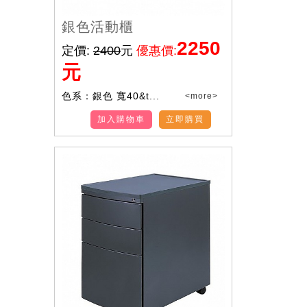
銀色活動櫃
2250
定價:
2400
元
優惠價:
元
色系：銀色 寬40&t...
<more>
加入購物車
立即購買