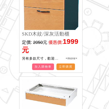
SKD木紋/深灰活動櫃
1999
定價:
2050
元
優惠價:
元
另有多款尺寸，歡迎...
<more>
加入購物車
立即購買