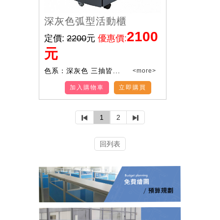
深灰色弧型活動櫃
2100
定價:
2200
元
優惠價:
元
色系：深灰色 三抽皆...
<more>
加入購物車
立即購買
1
2
回列表