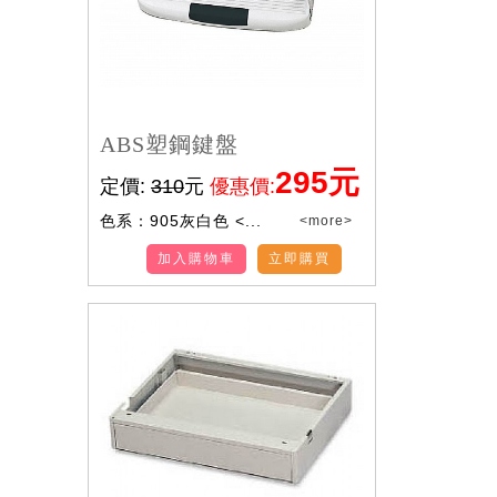
ABS塑鋼鍵盤
295元
定價:
310
元
優惠價:
色系：905灰白色 <...
<more>
加入購物車
立即購買