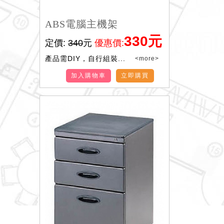
ABS電腦主機架
330元
定價:
340
元
優惠價:
產品需DIY，自行組裝...
<more>
加入購物車
立即購買