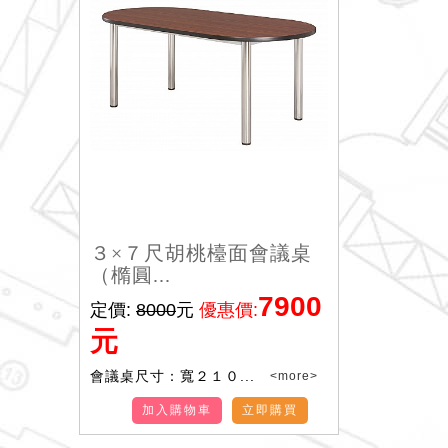
３×７尺胡桃檯面會議桌
（橢圓...
7900
定價:
8000
元
優惠價:
元
會議桌尺寸：寬２１０...
<more>
加入購物車
立即購買