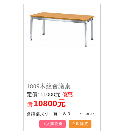
1809木紋會議桌
定價:
11000
元
優惠
10800元
價:
會議桌尺寸：寬１８０...
<more>
加入購物車
立即購買