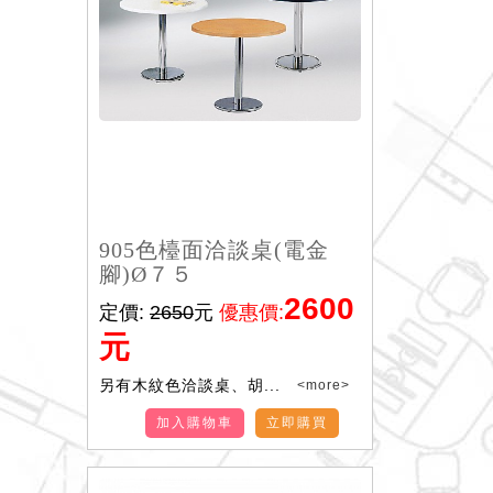
905色檯面洽談桌(電金
腳)Ø７５
2600
定價:
2650
元
優惠價:
元
另有木紋色洽談桌、胡...
<more>
加入購物車
立即購買