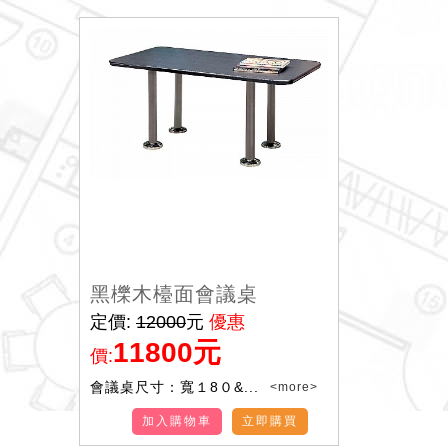
黑櫟木檯面會議桌
定價:
12000
元
優惠
11800元
價:
會議桌尺寸：寬１8０&...
<more>
加入購物車
立即購買