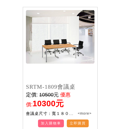
SRTM-1809會議桌
定價:
10500
元
優惠
10300元
價:
會議桌尺寸：寬１８０...
<more>
加入購物車
立即購買