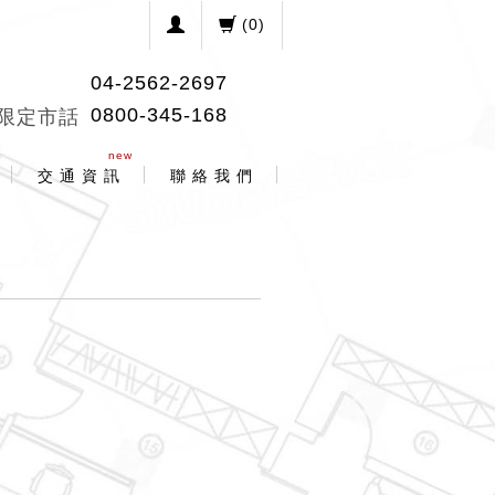
(
0
)
04-2562-2697
0800-345-168
限定市話
new
交 通 資 訊
聯 絡 我 們