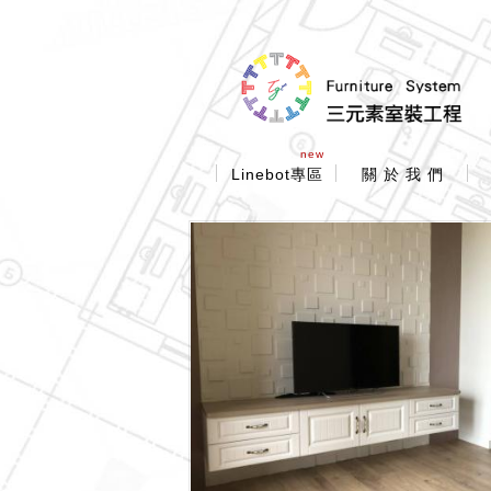
new
Linebot專區
關 於 我 們