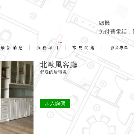
總機
免付費電話，
new
最 新 消 息
服 務 項 目
常 見 問 題
影音專區
北歐風客廳
舒適的居環境
加入詢價