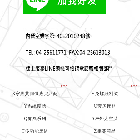
new
new
X家具共同供應契約商
V免螺絲料架
Y系統櫥櫃
U套房床組
Q屏風系列
S戶外太空艙
T多功能床組
Z相關商品