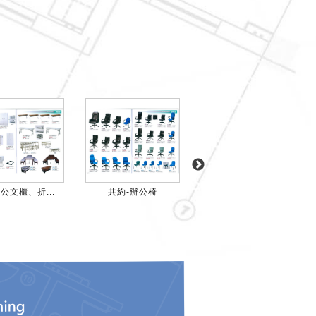
公文櫃、折...
共約-辦公椅
共約附加項-掀合...