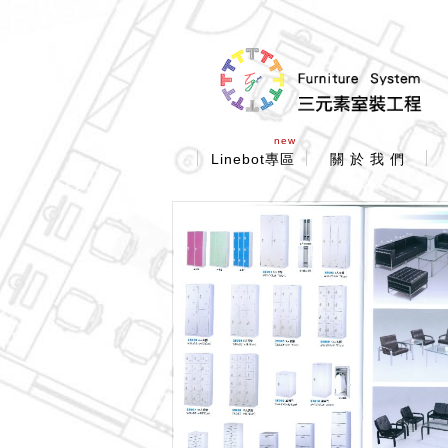
new
Linebot專區
關 於 我 們