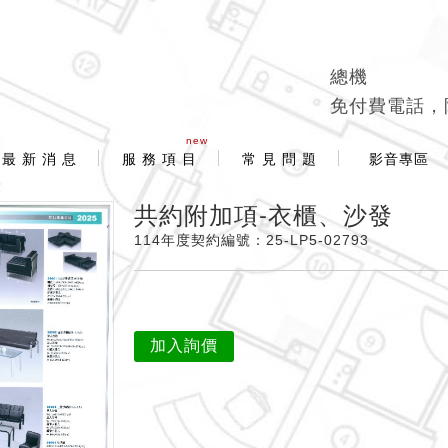
總機
免付費電話，
new
最 新 消 息
服 務 項 目
常 見 問 題
影音專區
共約附加項-衣櫃、沙發
114年度契約編號：25-LP5-02793
加入詢價