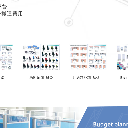
運費
3%搬運費用
公桌
共約附加項-辦公...
共約額外項-熱烤...
共約-