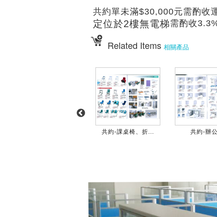
共約單未滿$30,000元需酌收
定位於2樓無電梯
需酌收3.
Related Items
相關產品
共約附加項-餐桌...
共約-課桌椅、折...
共約-辦