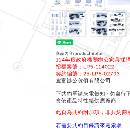
商品內容/product detail
114年度政府機關辦公家具採
招標案號：LP5-114022
契約編號：25-LP5-02793
宜富辦公傢俱有限公司
，
下共約單請來電告知
勿自行
會依產品特性給供應廠商
此頁為共約附加項，非共約商
若需要共約目錄請來電索取