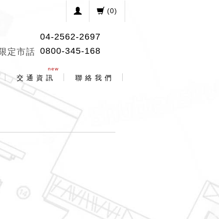
(
0
)
04-2562-2697
0800-345-168
限定市話
new
交 通 資 訊
聯 絡 我 們