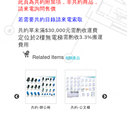
此頁為共約附加項，非共約商品，
請來電詢問售價
若需要共約目錄請來電索取
共約單未滿$30,000元需酌收運費
定位於2樓無電梯
需酌收3.3%搬運
費用
Related Items
相關產品
-免螺...
共約-辦公椅
共約-公文櫃
共約附加項-餐