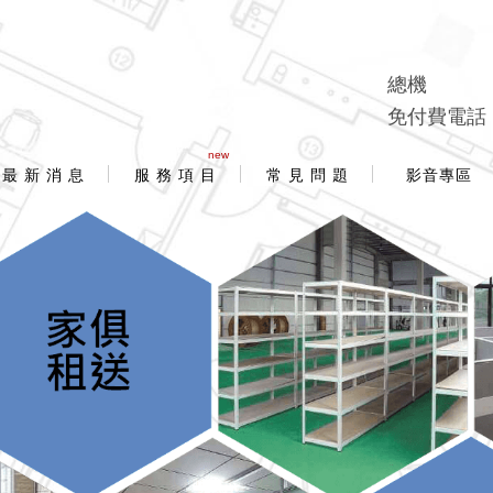
總機
免付費電話
new
最 新 消 息
服 務 項 目
常 見 問 題
影音專區