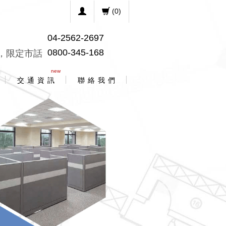
(
0
)
04-2562-2697
0800-345-168
，限定市話
new
交 通 資 訊
聯 絡 我 們