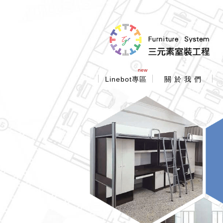
new
Linebot專區
關 於 我 們