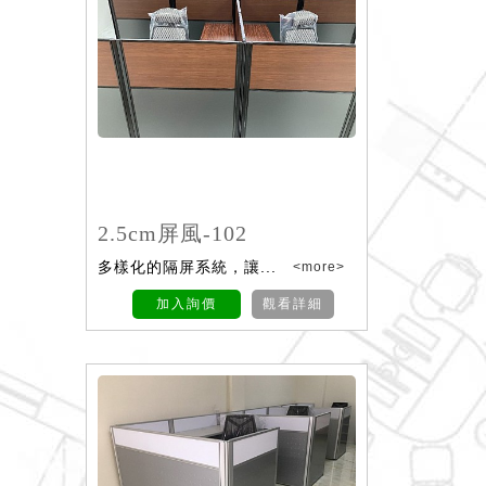
2.5cm屏風-102
多樣化的隔屏系統，讓...
<more>
加入詢價
觀看詳細