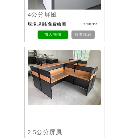
4公分屏風
現場規劃/免費繪圖
<more>
加入詢價
觀看詳細
2.5公分屏風