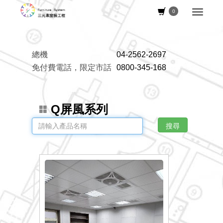
0
總機
04-2562-2697
免付費電話，限定市話
0800-345-168
Q屏風系列