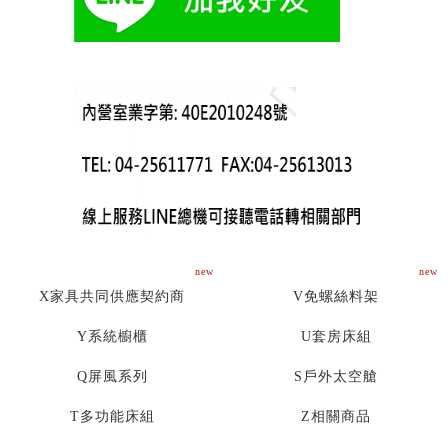
new
new
X家具共同供應契約商
V免螺絲料架
Y系統櫥櫃
U套房床組
Q屏風系列
S戶外太空艙
T多功能床組
Z相關商品