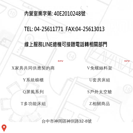
new
new
X家具共同供應契約商
V免螺絲料架
Y系統櫥櫃
U套房床組
Q屏風系列
S戶外太空艙
T多功能床組
Z相關商品
台中市神岡區神圳路32-8號