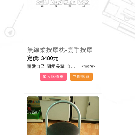
無線柔按摩枕-雲手按摩
定價:
3480
元
寵愛自己 關愛長輩 自...
<more>
加入購物車
立即購買