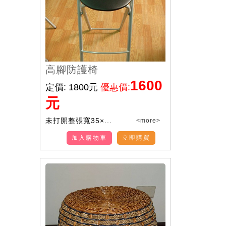
高腳防護椅
1600
定價:
1800
元
優惠價:
元
未打開整張寬35×...
<more>
加入購物車
立即購買