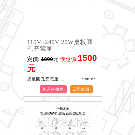
110V~240V 20W桌板圓
孔充電座
1500
定價:
1800
元
優惠價:
元
桌板圓孔充電座 ...
<more>
加入購物車
立即購買