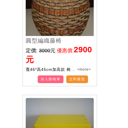
圓型編織藤椅
2900
定價:
3000
元
優惠價:
元
寬46*高45cm加高款 椅...
<more>
加入購物車
立即購買