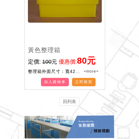
黃色整理箱
80元
定價:
100
元
優惠價:
整理箱外面尺寸：寬42...
<more>
加入購物車
立即購買
回列表