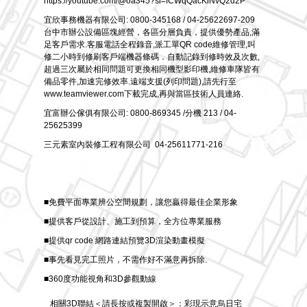
https://youtube.com/@oa345?si=fCWqQacKiNvQ2d2P
宜欣事務機器有限公司: 0800-345168 / 04-25622697-209
台中市辦公設備區塊經營，各區分層負責，提供優勢產品,滿
足客戶需求.客服電話全程錄音,派工單QR code維修管理,叫
修二小時到修刷客戶端機器條碼．自動記錄到修時效及次數,
超過三次屬於相同問題可更換相同機型影印機,維修車隊皆有
備品零件,加速完修效率.遠端支援(列印問題),請先行至
www.teamviewer.com下載完成,再與當區技術人員連絡.
宜富辦公傢俱有限公司: 0800-869345 /分機 213 /
04-
25625399
三元素室內裝修工程有限公司 04-25611771-216
■免費平面專業辨公空間規劃，讓您贏得最佳企業形象
■提供客戶從設計、施工到預算，全方位專業服務
■提供qr code 網路連結預覽3D渲染動畫模擬
■事先看見完工照片，不需作好不滿意再拆除.
■360度功能視角和3D參觀動線
相關3D聯結＜請長按或複製開啟＞：彩現示意烏日宅