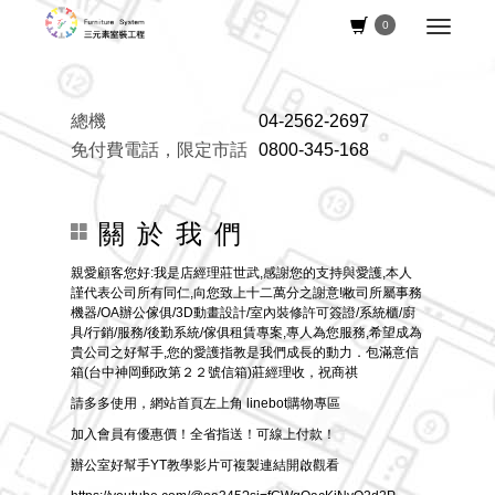
0
總機
04-2562-2697
免付費電話，限定市話
0800-345-168
關 於 我 們
親愛顧客您好:我是店經理莊世武,感謝您的支持與愛護,本人
謹代表公司所有同仁,向您致上十二萬分之謝意!敝司所屬事務
機器/OA辦公傢俱/3D動畫設計/室內裝修許可簽證/系統櫃/廚
具/行銷/服務/後勤系統/傢俱租賃專案,專人為您服務,希望成為
貴公司之好幫手,您的愛護指教是我們成長的動力．包滿意信
箱(台中神岡郵政第２２號信箱)莊經理收，祝商祺
請多多使用，網站首頁左上角 linebot購物專區
加入會員有優惠價！全省指送！可線上付款！
辦公室好幫手YT教學影片可複製連結開啟觀看