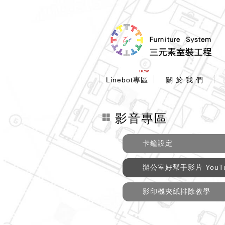
new
Linebot專區
關 於 我 們
影音專區
卡鐘設定
辦公室好幫手影片 YouT
影印機夾紙排除教學