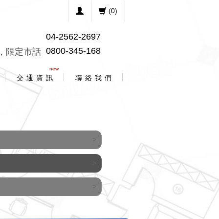
(
0
)
04-2562-2697
0800-345-168
，限定市話
new
交 通 資 訊
聯 絡 我 們
>
>
>