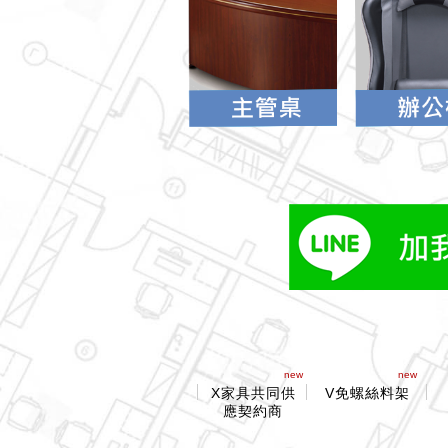
new
new
X家具共同供
V免螺絲料架
應契約商