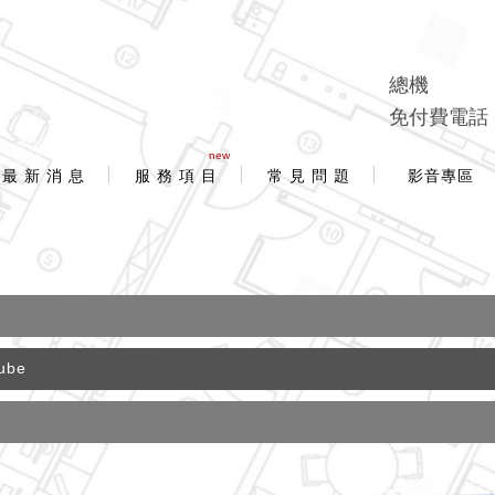
總機
免付費電話
new
最 新 消 息
服 務 項 目
常 見 問 題
影音專區
ube