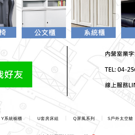
Y系統櫥櫃
U套房床組
Q屏風系列
S戶外太空艙