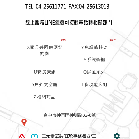
new
new
X家具共同供應契
V免螺絲料架
約商
Y系統櫥櫃
U套房床組
Q屏風系列
S戶外太空艙
T多功能床組
Z相關商品
台中市神岡區神圳路32-8號
三元素室裝/宜欣事務機器/宜